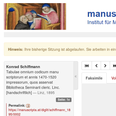
Hinweis:
Ihre bisherige Sitzung ist abgelaufen. Sie arbeiten in ei
Konrad Schiffmann
Tabulae omnium codicum manu
scriptorum et annis 1470-1520
Faksimile
Vo
impressorum, quos asservat
Bibliotheca Seminarii cleric. Linc.
[handschriftlich]
— Linz, 1895
Seite: 1v
Permalink:
https://manuscripta.at/diglit/schiffmann_18
95/0002