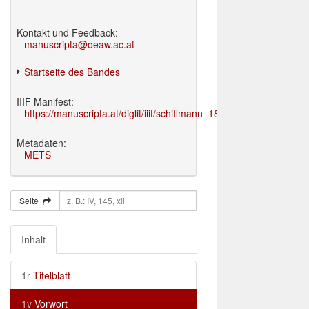
Kontakt und Feedback:
manuscripta@oeaw.ac.at
Startseite des Bandes
IIIF Manifest:
https://manuscripta.at/diglit/iiif/schiffmann_1895/manifest.json
Metadaten:
METS
Seite
Inhalt
1r
Titelblatt
1v
Vorwort