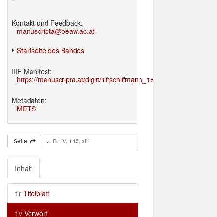
Kontakt und Feedback:
manuscripta@oeaw.ac.at
Startseite des Bandes
IIIF Manifest:
https://manuscripta.at/diglit/iiif/schiffmann_1895/manifest.json
Metadaten:
METS
Seite
Inhalt
1r
Titelblatt
1v
Vorwort