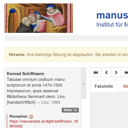
Hinweis:
Ihre bisherige Sitzung ist abgelaufen. Sie arbeiten in ei
Konrad Schiffmann
Tabulae omnium codicum manu
scriptorum et annis 1470-1520
Faksimile
Vo
impressorum, quos asservat
Bibliotheca Seminarii cleric. Linc.
[handschriftlich]
— Linz, 1895
Seite: 1v
Permalink:
https://manuscripta.at/diglit/schiffmann_18
95/0002