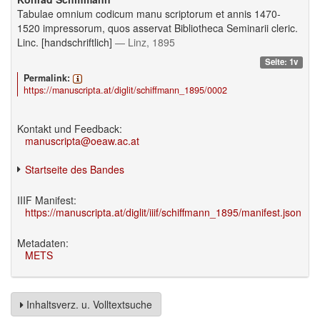
Tabulae omnium codicum manu scriptorum et annis 1470-
1520 impressorum, quos asservat Bibliotheca Seminarii cleric.
Linc. [handschriftlich]
— Linz, 1895
Seite: 1v
Permalink:
https://manuscripta.at/diglit/schiffmann_1895/0002
Kontakt und Feedback:
manuscripta@oeaw.ac.at
Startseite des Bandes
IIIF Manifest:
https://manuscripta.at/diglit/iiif/schiffmann_1895/manifest.json
Metadaten:
METS
Inhaltsverz. u. Volltextsuche