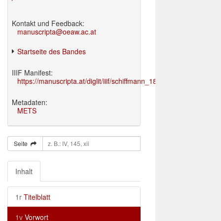
Kontakt und Feedback:
manuscripta@oeaw.ac.at
Startseite des Bandes
IIIF Manifest:
https://manuscripta.at/diglit/iiif/schiffmann_1895/manifest.json
Metadaten:
METS
Seite
Inhalt
1r
Titelblatt
1v
Vorwort