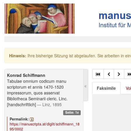
Hinweis:
Ihre bisherige Sitzung ist abgelaufen. Sie arbeiten in ei
Konrad Schiffmann
Tabulae omnium codicum manu
scriptorum et annis 1470-1520
Faksimile
Vo
impressorum, quos asservat
Bibliotheca Seminarii cleric. Linc.
[handschriftlich]
— Linz, 1895
Seite: 1v
Permalink:
https://manuscripta.at/diglit/schiffmann_18
95/0002