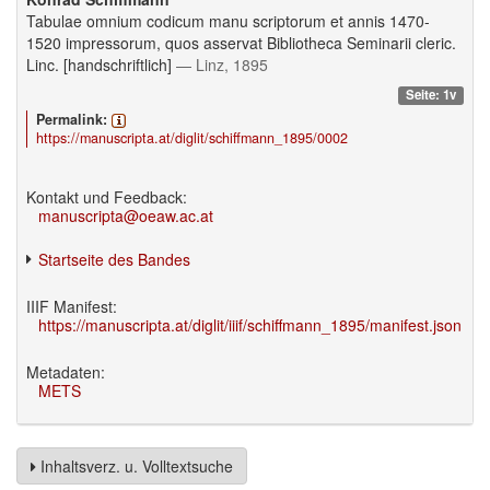
Tabulae omnium codicum manu scriptorum et annis 1470-
1520 impressorum, quos asservat Bibliotheca Seminarii cleric.
Linc. [handschriftlich]
— Linz, 1895
Seite: 1v
Permalink:
https://manuscripta.at/diglit/schiffmann_1895/0002
Kontakt und Feedback:
manuscripta@oeaw.ac.at
Startseite des Bandes
IIIF Manifest:
https://manuscripta.at/diglit/iiif/schiffmann_1895/manifest.json
Metadaten:
METS
Inhaltsverz. u. Volltextsuche