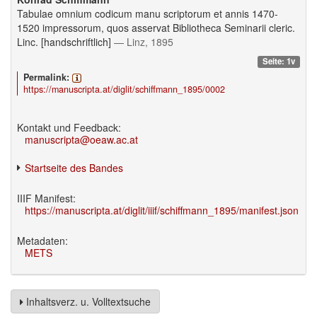
Tabulae omnium codicum manu scriptorum et annis 1470-
1520 impressorum, quos asservat Bibliotheca Seminarii cleric.
Linc. [handschriftlich]
— Linz, 1895
Seite: 1v
Permalink:
https://manuscripta.at/diglit/schiffmann_1895/0002
Kontakt und Feedback:
manuscripta@oeaw.ac.at
Startseite des Bandes
IIIF Manifest:
https://manuscripta.at/diglit/iiif/schiffmann_1895/manifest.json
Metadaten:
METS
Inhaltsverz. u. Volltextsuche