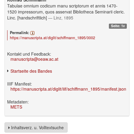
Tabulae omnium codicum manu scriptorum et annis 1470-
1520 impressorum, quos asservat Bibliotheca Seminarii cleric.
Linc. [handschriftlich]
— Linz, 1895
Seite: 1v
Permalink:
https://manuscripta.at/diglit/schiffmann_1895/0002
Kontakt und Feedback:
manuscripta@oeaw.ac.at
Startseite des Bandes
IIIF Manifest:
https://manuscripta.at/diglit/iiif/schiffmann_1895/manifest.json
Metadaten:
METS
Inhaltsverz. u. Volltextsuche