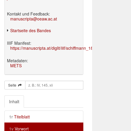
Kontakt und Feedback:
manuscripta@oeaw.ac.at
Startseite des Bandes
IIIF Manifest:
https://manuscripta.at/diglit/iiif/schiffmann_1895/manifest.json
Metadaten:
METS
Seite
Inhalt
1r
Titelblatt
1v
Vorwort