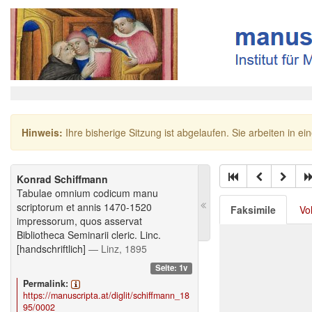
Hinweis:
Ihre bisherige Sitzung ist abgelaufen. Sie arbeiten in ei
Konrad Schiffmann
Tabulae omnium codicum manu
scriptorum et annis 1470-1520
Faksimile
Vo
impressorum, quos asservat
Bibliotheca Seminarii cleric. Linc.
[handschriftlich]
— Linz, 1895
Seite: 1v
Permalink:
https://manuscripta.at/diglit/schiffmann_18
95/0002