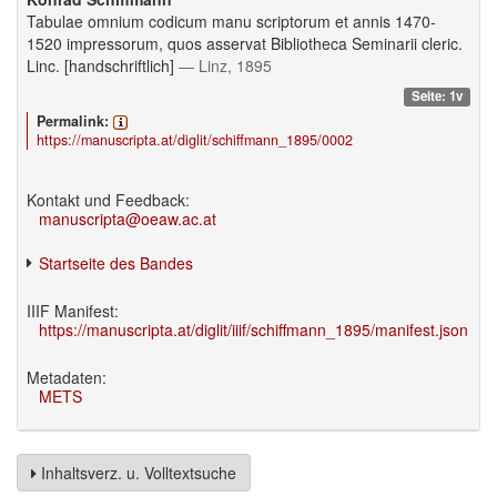
Tabulae omnium codicum manu scriptorum et annis 1470-
1520 impressorum, quos asservat Bibliotheca Seminarii cleric.
Linc. [handschriftlich]
— Linz, 1895
Seite: 1v
Permalink:
https://manuscripta.at/diglit/schiffmann_1895/0002
Kontakt und Feedback:
manuscripta@oeaw.ac.at
Startseite des Bandes
IIIF Manifest:
https://manuscripta.at/diglit/iiif/schiffmann_1895/manifest.json
Metadaten:
METS
Inhaltsverz. u. Volltextsuche