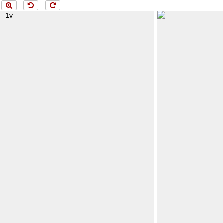
Menü
loading 2v..