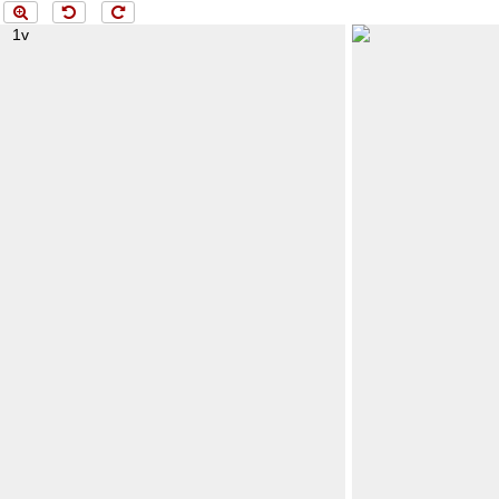
Menü
loading 2v..