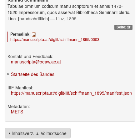
Tabulae omnium codicum manu scriptorum et annis 1470-
1520 impressorum, quos asservat Bibliotheca Seminarii cleric.
Linc. [handschriftlich]
— Linz, 1895
Seite: 2r
Permalink:
https://manuscripta.at/diglit/schiffmann_1895/0003
Kontakt und Feedback:
manuscripta@oeaw.ac.at
Startseite des Bandes
IIIF Manifest:
https://manuscripta.at/diglit/iiif/schiffmann_1895/manifest.json
Metadaten:
METS
Inhaltsverz. u. Volltextsuche