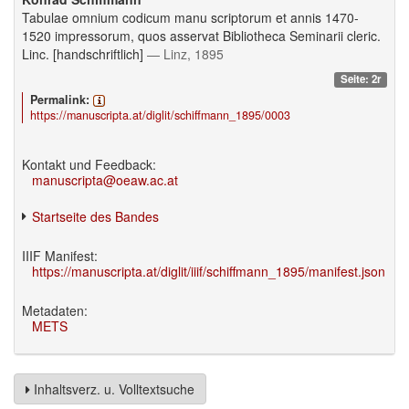
Tabulae omnium codicum manu scriptorum et annis 1470-
1520 impressorum, quos asservat Bibliotheca Seminarii cleric.
Linc. [handschriftlich]
— Linz, 1895
Seite: 2r
Permalink:
https://manuscripta.at/diglit/schiffmann_1895/0003
Kontakt und Feedback:
manuscripta@oeaw.ac.at
Startseite des Bandes
IIIF Manifest:
https://manuscripta.at/diglit/iiif/schiffmann_1895/manifest.json
Metadaten:
METS
Inhaltsverz. u. Volltextsuche