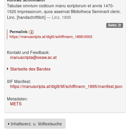
Tabulae omnium codicum manu scriptorum et annis 1470-
1520 impressorum, quos asservat Bibliotheca Seminarii cleric.
Linc. [handschriftlich]
— Linz, 1895
Seite: 2r
Permalink:
https://manuscripta.at/diglit/schiffmann_1895/0003
Kontakt und Feedback:
manuscripta@oeaw.ac.at
Startseite des Bandes
IIIF Manifest:
https://manuscripta.at/diglit/iiif/schiffmann_1895/manifest.json
Metadaten:
METS
Inhaltsverz. u. Volltextsuche