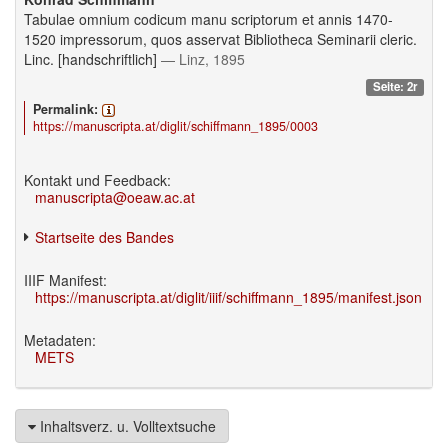
Tabulae omnium codicum manu scriptorum et annis 1470-
1520 impressorum, quos asservat Bibliotheca Seminarii cleric.
Linc. [handschriftlich]
— Linz, 1895
Seite: 2r
Permalink:
https://manuscripta.at/diglit/schiffmann_1895/0003
Kontakt und Feedback:
manuscripta@oeaw.ac.at
Startseite des Bandes
IIIF Manifest:
https://manuscripta.at/diglit/iiif/schiffmann_1895/manifest.json
Metadaten:
METS
Inhaltsverz. u. Volltextsuche