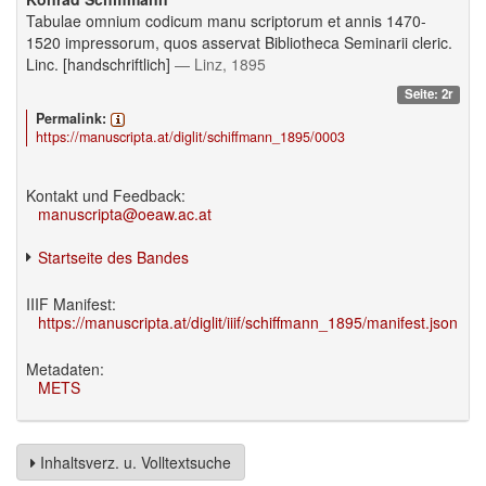
Tabulae omnium codicum manu scriptorum et annis 1470-
1520 impressorum, quos asservat Bibliotheca Seminarii cleric.
Linc. [handschriftlich]
— Linz, 1895
Seite: 2r
Permalink:
https://manuscripta.at/diglit/schiffmann_1895/0003
Kontakt und Feedback:
manuscripta@oeaw.ac.at
Startseite des Bandes
IIIF Manifest:
https://manuscripta.at/diglit/iiif/schiffmann_1895/manifest.json
Metadaten:
METS
Inhaltsverz. u. Volltextsuche