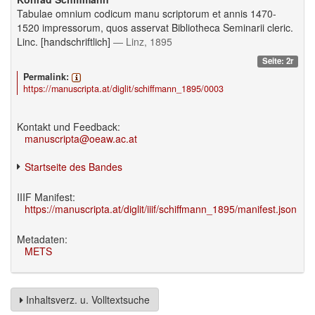
Tabulae omnium codicum manu scriptorum et annis 1470-
1520 impressorum, quos asservat Bibliotheca Seminarii cleric.
Linc. [handschriftlich]
— Linz, 1895
Seite: 2r
Permalink:
https://manuscripta.at/diglit/schiffmann_1895/0003
Kontakt und Feedback:
manuscripta@oeaw.ac.at
Startseite des Bandes
IIIF Manifest:
https://manuscripta.at/diglit/iiif/schiffmann_1895/manifest.json
Metadaten:
METS
Inhaltsverz. u. Volltextsuche