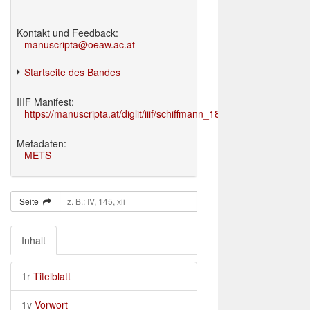
Kontakt und Feedback:
manuscripta@oeaw.ac.at
Startseite des Bandes
IIIF Manifest:
https://manuscripta.at/diglit/iiif/schiffmann_1895/manifest.json
Metadaten:
METS
Seite
Inhalt
1r
Titelblatt
1v
Vorwort