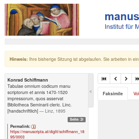
Hinweis:
Ihre bisherige Sitzung ist abgelaufen. Sie arbeiten in ei
Konrad Schiffmann
Tabulae omnium codicum manu
scriptorum et annis 1470-1520
Faksimile
Vo
impressorum, quos asservat
Bibliotheca Seminarii cleric. Linc.
[handschriftlich]
— Linz, 1895
Seite: 2r
Permalink:
https://manuscripta.at/diglit/schiffmann_18
95/0003