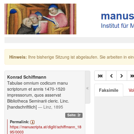
Hinweis:
Ihre bisherige Sitzung ist abgelaufen. Sie arbeiten in ei
Konrad Schiffmann
Tabulae omnium codicum manu
scriptorum et annis 1470-1520
Faksimile
Vo
impressorum, quos asservat
Bibliotheca Seminarii cleric. Linc.
[handschriftlich]
— Linz, 1895
Seite: 2r
Permalink:
https://manuscripta.at/diglit/schiffmann_18
95/0003