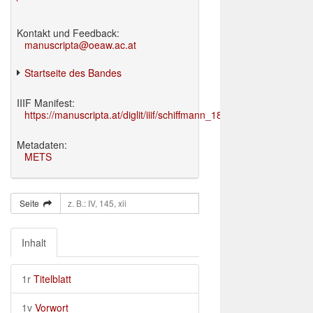
Kontakt und Feedback:
manuscripta@oeaw.ac.at
Startseite des Bandes
IIIF Manifest:
https://manuscripta.at/diglit/iiif/schiffmann_1895/manifest.json
Metadaten:
METS
Seite
Inhalt
1r
Titelblatt
1v
Vorwort