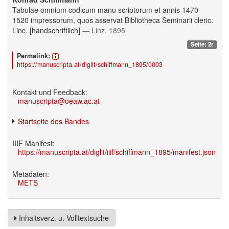
Tabulae omnium codicum manu scriptorum et annis 1470-
1520 impressorum, quos asservat Bibliotheca Seminarii cleric.
Linc. [handschriftlich]
— Linz, 1895
Seite: 2r
Permalink:
https://manuscripta.at/diglit/schiffmann_1895/0003
Kontakt und Feedback:
manuscripta@oeaw.ac.at
Startseite des Bandes
IIIF Manifest:
https://manuscripta.at/diglit/iiif/schiffmann_1895/manifest.json
Metadaten:
METS
Inhaltsverz. u. Volltextsuche