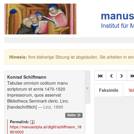
Hinweis:
Ihre bisherige Sitzung ist abgelaufen. Sie arbeiten in ei
Konrad Schiffmann
Tabulae omnium codicum manu
scriptorum et annis 1470-1520
Faksimile
Vo
impressorum, quos asservat
Bibliotheca Seminarii cleric. Linc.
[handschriftlich]
— Linz, 1895
Seite: 2r
Permalink:
https://manuscripta.at/diglit/schiffmann_18
95/0003