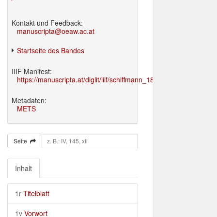
Kontakt und Feedback:
manuscripta@oeaw.ac.at
Startseite des Bandes
IIIF Manifest:
https://manuscripta.at/diglit/iiif/schiffmann_1895/manifest.json
Metadaten:
METS
Seite
Inhalt
1r
Titelblatt
1v
Vorwort