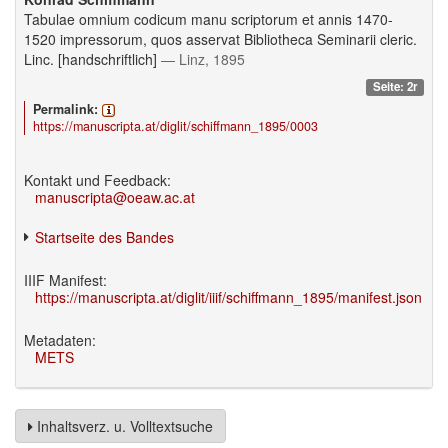
Tabulae omnium codicum manu scriptorum et annis 1470-
1520 impressorum, quos asservat Bibliotheca Seminarii cleric.
Linc. [handschriftlich]
— Linz, 1895
Seite: 2r
Permalink:
https://manuscripta.at/diglit/schiffmann_1895/0003
Kontakt und Feedback:
manuscripta@oeaw.ac.at
Startseite des Bandes
IIIF Manifest:
https://manuscripta.at/diglit/iiif/schiffmann_1895/manifest.json
Metadaten:
METS
Inhaltsverz. u. Volltextsuche