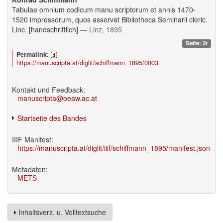
Tabulae omnium codicum manu scriptorum et annis 1470-
1520 impressorum, quos asservat Bibliotheca Seminarii cleric.
Linc. [handschriftlich]
— Linz, 1895
Seite: 2r
Permalink:
https://manuscripta.at/diglit/schiffmann_1895/0003
Kontakt und Feedback:
manuscripta@oeaw.ac.at
Startseite des Bandes
IIIF Manifest:
https://manuscripta.at/diglit/iiif/schiffmann_1895/manifest.json
Metadaten:
METS
Inhaltsverz. u. Volltextsuche