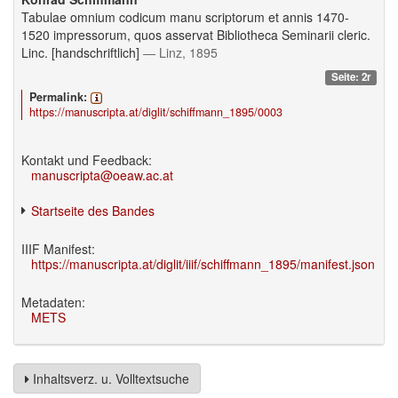
Tabulae omnium codicum manu scriptorum et annis 1470-
1520 impressorum, quos asservat Bibliotheca Seminarii cleric.
Linc. [handschriftlich]
— Linz, 1895
Seite: 2r
Permalink:
https://manuscripta.at/diglit/schiffmann_1895/0003
Kontakt und Feedback:
manuscripta@oeaw.ac.at
Startseite des Bandes
IIIF Manifest:
https://manuscripta.at/diglit/iiif/schiffmann_1895/manifest.json
Metadaten:
METS
Inhaltsverz. u. Volltextsuche