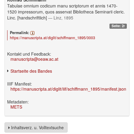
Tabulae omnium codicum manu scriptorum et annis 1470-
1520 impressorum, quos asservat Bibliotheca Seminarii cleric.
Linc. [handschriftlich]
— Linz, 1895
Seite: 2r
Permalink:
https://manuscripta.at/diglit/schiffmann_1895/0003
Kontakt und Feedback:
manuscripta@oeaw.ac.at
Startseite des Bandes
IIIF Manifest:
https://manuscripta.at/diglit/iiif/schiffmann_1895/manifest.json
Metadaten:
METS
Inhaltsverz. u. Volltextsuche