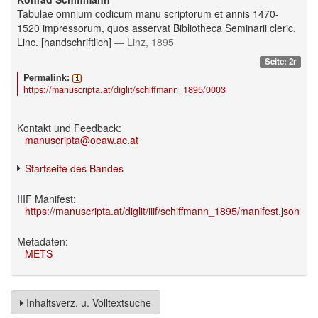
Tabulae omnium codicum manu scriptorum et annis 1470-
1520 impressorum, quos asservat Bibliotheca Seminarii cleric.
Linc. [handschriftlich]
— Linz, 1895
Seite: 2r
Permalink:
https://manuscripta.at/diglit/schiffmann_1895/0003
Kontakt und Feedback:
manuscripta@oeaw.ac.at
Startseite des Bandes
IIIF Manifest:
https://manuscripta.at/diglit/iiif/schiffmann_1895/manifest.json
Metadaten:
METS
Inhaltsverz. u. Volltextsuche