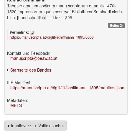
Tabulae omnium codicum manu scriptorum et annis 1470-
1520 impressorum, quos asservat Bibliotheca Seminarii cleric.
Linc. [handschriftlich]
— Linz, 1895
Seite: 2r
Permalink:
https://manuscripta.at/diglit/schiffmann_1895/0003
Kontakt und Feedback:
manuscripta@oeaw.ac.at
Startseite des Bandes
IIIF Manifest:
https://manuscripta.at/diglit/iiif/schiffmann_1895/manifest.json
Metadaten:
METS
Inhaltsverz. u. Volltextsuche