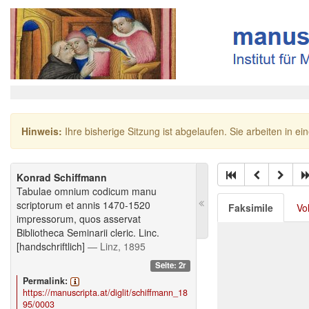
Hinweis:
Ihre bisherige Sitzung ist abgelaufen. Sie arbeiten in ei
Konrad Schiffmann
Tabulae omnium codicum manu
scriptorum et annis 1470-1520
Faksimile
Vo
impressorum, quos asservat
Bibliotheca Seminarii cleric. Linc.
[handschriftlich]
— Linz, 1895
Seite: 2r
Permalink:
https://manuscripta.at/diglit/schiffmann_18
95/0003