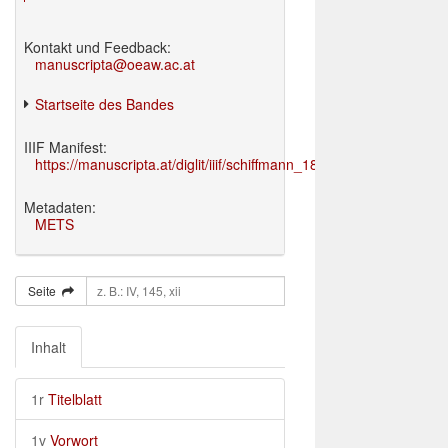
Kontakt und Feedback:
manuscripta@oeaw.ac.at
Startseite des Bandes
IIIF Manifest:
https://manuscripta.at/diglit/iiif/schiffmann_1895/manifest.json
Metadaten:
METS
Seite
Inhalt
1r
Titelblatt
1v
Vorwort