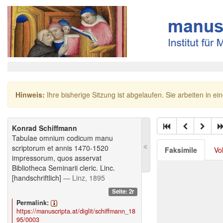
Hinweis:
Ihre bisherige Sitzung ist abgelaufen. Sie arbeiten in ei
Konrad Schiffmann
Tabulae omnium codicum manu
scriptorum et annis 1470-1520
Faksimile
Vo
impressorum, quos asservat
Bibliotheca Seminarii cleric. Linc.
[handschriftlich]
— Linz, 1895
Seite: 2r
Permalink:
https://manuscripta.at/diglit/schiffmann_18
95/0003