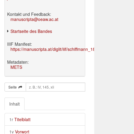
Kontakt und Feedback:
manuscripta@oeaw.ac.at
Startseite des Bandes
IIIF Manifest:
https://manuscripta.at/diglit/iiif/schiffmann_1895/manifest.json
Metadaten:
METS
Seite
Inhalt
1r
Titelblatt
1v
Vorwort