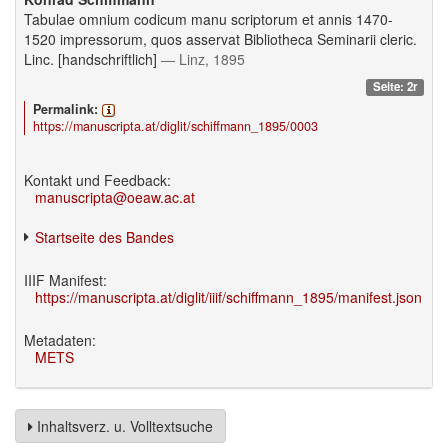
Tabulae omnium codicum manu scriptorum et annis 1470-
1520 impressorum, quos asservat Bibliotheca Seminarii cleric.
Linc. [handschriftlich]
— Linz, 1895
Seite: 2r
Permalink:
https://manuscripta.at/diglit/schiffmann_1895/0003
Kontakt und Feedback:
manuscripta@oeaw.ac.at
Startseite des Bandes
IIIF Manifest:
https://manuscripta.at/diglit/iiif/schiffmann_1895/manifest.json
Metadaten:
METS
Inhaltsverz. u. Volltextsuche