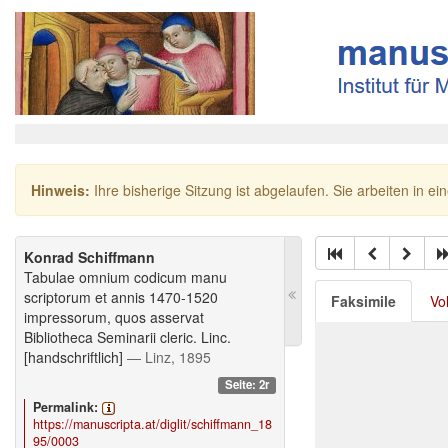
Hinweis:
Ihre bisherige Sitzung ist abgelaufen. Sie arbeiten in ei
Konrad Schiffmann
Tabulae omnium codicum manu
scriptorum et annis 1470-1520
Faksimile
Vo
impressorum, quos asservat
Bibliotheca Seminarii cleric. Linc.
[handschriftlich]
— Linz, 1895
Seite: 2r
Permalink:
https://manuscripta.at/diglit/schiffmann_18
95/0003