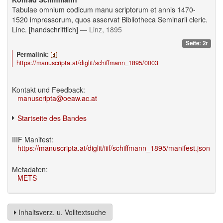
Tabulae omnium codicum manu scriptorum et annis 1470-
1520 impressorum, quos asservat Bibliotheca Seminarii cleric.
Linc. [handschriftlich]
— Linz, 1895
Seite: 2r
Permalink:
https://manuscripta.at/diglit/schiffmann_1895/0003
Kontakt und Feedback:
manuscripta@oeaw.ac.at
Startseite des Bandes
IIIF Manifest:
https://manuscripta.at/diglit/iiif/schiffmann_1895/manifest.json
Metadaten:
METS
Inhaltsverz. u. Volltextsuche