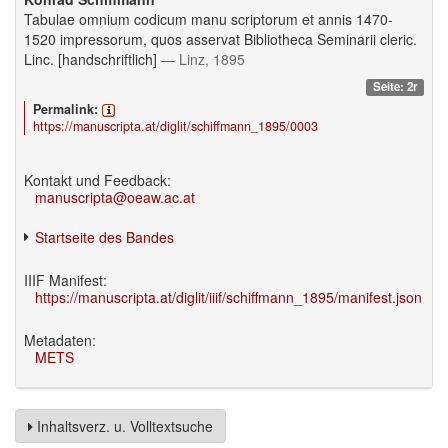
Tabulae omnium codicum manu scriptorum et annis 1470-
1520 impressorum, quos asservat Bibliotheca Seminarii cleric.
Linc. [handschriftlich]
— Linz, 1895
Seite: 2r
Permalink:
https://manuscripta.at/diglit/schiffmann_1895/0003
Kontakt und Feedback:
manuscripta@oeaw.ac.at
Startseite des Bandes
IIIF Manifest:
https://manuscripta.at/diglit/iiif/schiffmann_1895/manifest.json
Metadaten:
METS
Inhaltsverz. u. Volltextsuche