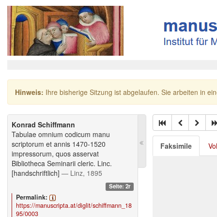
Hinweis:
Ihre bisherige Sitzung ist abgelaufen. Sie arbeiten in ei
Konrad Schiffmann
Tabulae omnium codicum manu
scriptorum et annis 1470-1520
Faksimile
Vo
impressorum, quos asservat
Bibliotheca Seminarii cleric. Linc.
[handschriftlich]
— Linz, 1895
Seite: 2r
Permalink:
https://manuscripta.at/diglit/schiffmann_18
95/0003