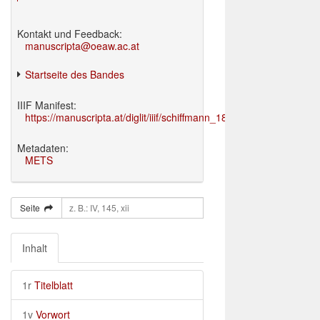
Kontakt und Feedback:
manuscripta@oeaw.ac.at
Startseite des Bandes
IIIF Manifest:
https://manuscripta.at/diglit/iiif/schiffmann_1895/manifest.json
Metadaten:
METS
Seite
Inhalt
1r
Titelblatt
1v
Vorwort