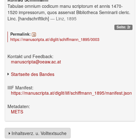
Tabulae omnium codicum manu scriptorum et annis 1470-
1520 impressorum, quos asservat Bibliotheca Seminarii cleric.
Linc. [handschriftlich]
— Linz, 1895
Seite: 2r
Permalink:
https://manuscripta.at/diglit/schiffmann_1895/0003
Kontakt und Feedback:
manuscripta@oeaw.ac.at
Startseite des Bandes
IIIF Manifest:
https://manuscripta.at/diglit/iiif/schiffmann_1895/manifest.json
Metadaten:
METS
Inhaltsverz. u. Volltextsuche