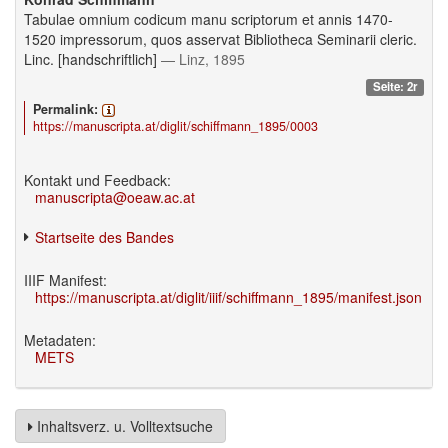
Tabulae omnium codicum manu scriptorum et annis 1470-
1520 impressorum, quos asservat Bibliotheca Seminarii cleric.
Linc. [handschriftlich]
— Linz, 1895
Seite: 2r
Permalink:
https://manuscripta.at/diglit/schiffmann_1895/0003
Kontakt und Feedback:
manuscripta@oeaw.ac.at
Startseite des Bandes
IIIF Manifest:
https://manuscripta.at/diglit/iiif/schiffmann_1895/manifest.json
Metadaten:
METS
Inhaltsverz. u. Volltextsuche