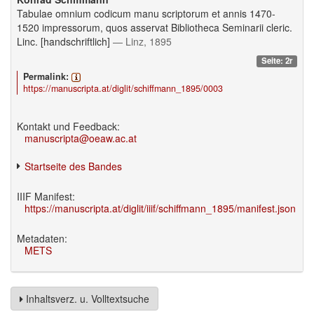
Tabulae omnium codicum manu scriptorum et annis 1470-
1520 impressorum, quos asservat Bibliotheca Seminarii cleric.
Linc. [handschriftlich]
— Linz, 1895
Seite: 2r
Permalink:
https://manuscripta.at/diglit/schiffmann_1895/0003
Kontakt und Feedback:
manuscripta@oeaw.ac.at
Startseite des Bandes
IIIF Manifest:
https://manuscripta.at/diglit/iiif/schiffmann_1895/manifest.json
Metadaten:
METS
Inhaltsverz. u. Volltextsuche