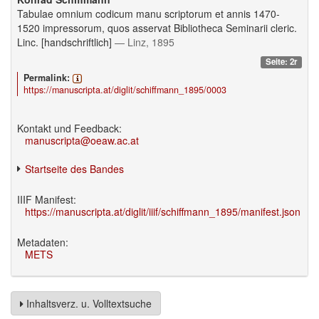
Tabulae omnium codicum manu scriptorum et annis 1470-
1520 impressorum, quos asservat Bibliotheca Seminarii cleric.
Linc. [handschriftlich]
— Linz, 1895
Seite: 2r
Permalink:
https://manuscripta.at/diglit/schiffmann_1895/0003
Kontakt und Feedback:
manuscripta@oeaw.ac.at
Startseite des Bandes
IIIF Manifest:
https://manuscripta.at/diglit/iiif/schiffmann_1895/manifest.json
Metadaten:
METS
Inhaltsverz. u. Volltextsuche