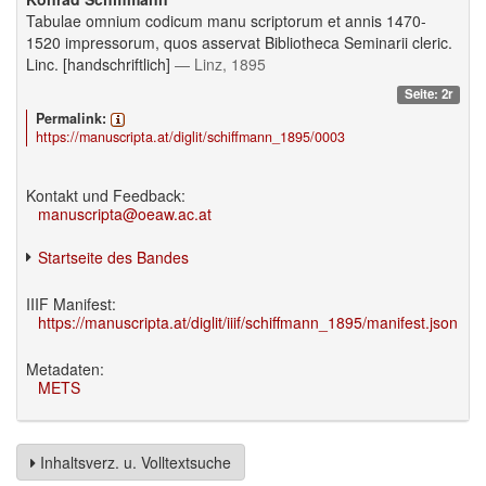
Tabulae omnium codicum manu scriptorum et annis 1470-
1520 impressorum, quos asservat Bibliotheca Seminarii cleric.
Linc. [handschriftlich]
— Linz, 1895
Seite: 2r
Permalink:
https://manuscripta.at/diglit/schiffmann_1895/0003
Kontakt und Feedback:
manuscripta@oeaw.ac.at
Startseite des Bandes
IIIF Manifest:
https://manuscripta.at/diglit/iiif/schiffmann_1895/manifest.json
Metadaten:
METS
Inhaltsverz. u. Volltextsuche