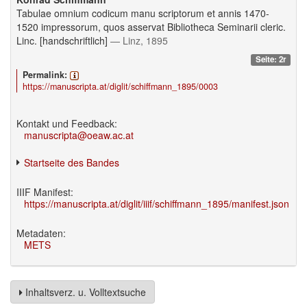
Tabulae omnium codicum manu scriptorum et annis 1470-
1520 impressorum, quos asservat Bibliotheca Seminarii cleric.
Linc. [handschriftlich]
— Linz, 1895
Seite: 2r
Permalink:
https://manuscripta.at/diglit/schiffmann_1895/0003
Kontakt und Feedback:
manuscripta@oeaw.ac.at
Startseite des Bandes
IIIF Manifest:
https://manuscripta.at/diglit/iiif/schiffmann_1895/manifest.json
Metadaten:
METS
Inhaltsverz. u. Volltextsuche