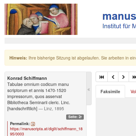
Hinweis:
Ihre bisherige Sitzung ist abgelaufen. Sie arbeiten in ei
Konrad Schiffmann
Tabulae omnium codicum manu
scriptorum et annis 1470-1520
Faksimile
Vo
impressorum, quos asservat
Bibliotheca Seminarii cleric. Linc.
[handschriftlich]
— Linz, 1895
Seite: 2r
Permalink:
https://manuscripta.at/diglit/schiffmann_18
95/0003