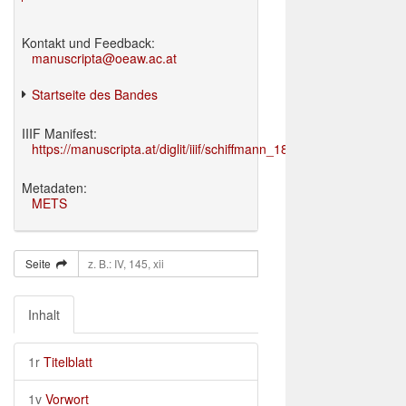
Kontakt und Feedback:
manuscripta@oeaw.ac.at
Startseite des Bandes
IIIF Manifest:
https://manuscripta.at/diglit/iiif/schiffmann_1895/manifest.json
Metadaten:
METS
Seite
Inhalt
1r
Titelblatt
1v
Vorwort