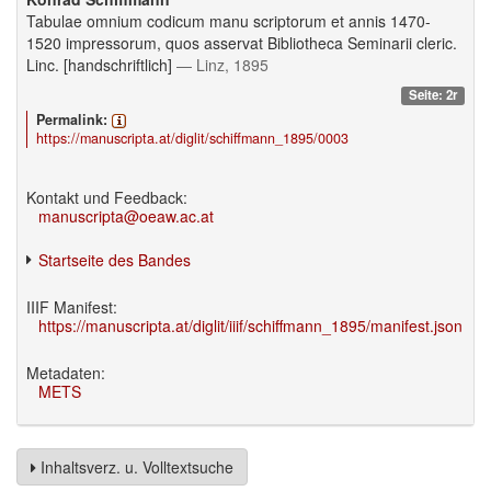
Tabulae omnium codicum manu scriptorum et annis 1470-
1520 impressorum, quos asservat Bibliotheca Seminarii cleric.
Linc. [handschriftlich]
— Linz, 1895
Seite: 2r
Permalink:
https://manuscripta.at/diglit/schiffmann_1895/0003
Kontakt und Feedback:
manuscripta@oeaw.ac.at
Startseite des Bandes
IIIF Manifest:
https://manuscripta.at/diglit/iiif/schiffmann_1895/manifest.json
Metadaten:
METS
Inhaltsverz. u. Volltextsuche