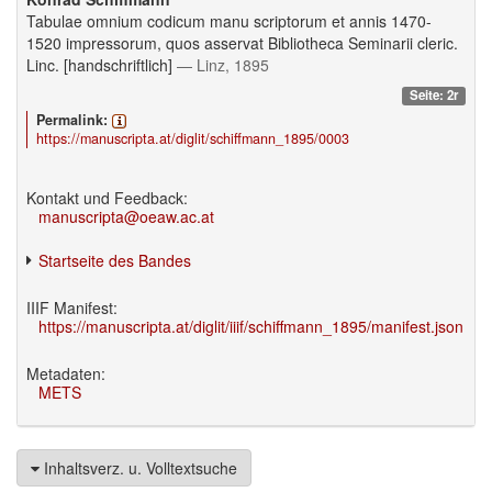
Tabulae omnium codicum manu scriptorum et annis 1470-
1520 impressorum, quos asservat Bibliotheca Seminarii cleric.
Linc. [handschriftlich]
— Linz, 1895
Seite: 2r
Permalink:
https://manuscripta.at/diglit/schiffmann_1895/0003
Kontakt und Feedback:
manuscripta@oeaw.ac.at
Startseite des Bandes
IIIF Manifest:
https://manuscripta.at/diglit/iiif/schiffmann_1895/manifest.json
Metadaten:
METS
Inhaltsverz. u. Volltextsuche