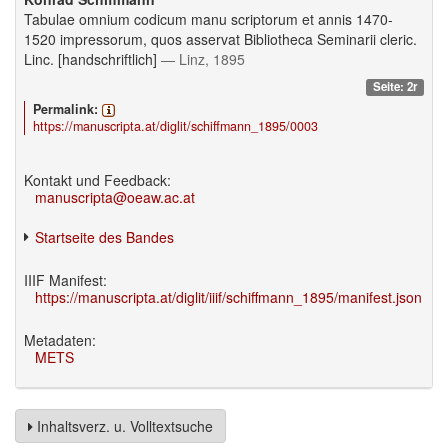
Tabulae omnium codicum manu scriptorum et annis 1470-
1520 impressorum, quos asservat Bibliotheca Seminarii cleric.
Linc. [handschriftlich]
— Linz, 1895
Seite: 2r
Permalink:
https://manuscripta.at/diglit/schiffmann_1895/0003
Kontakt und Feedback:
manuscripta@oeaw.ac.at
Startseite des Bandes
IIIF Manifest:
https://manuscripta.at/diglit/iiif/schiffmann_1895/manifest.json
Metadaten:
METS
Inhaltsverz. u. Volltextsuche