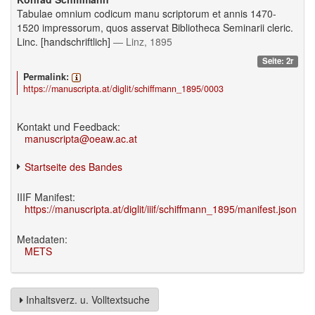
Tabulae omnium codicum manu scriptorum et annis 1470-
1520 impressorum, quos asservat Bibliotheca Seminarii cleric.
Linc. [handschriftlich]
— Linz, 1895
Seite: 2r
Permalink:
https://manuscripta.at/diglit/schiffmann_1895/0003
Kontakt und Feedback:
manuscripta@oeaw.ac.at
Startseite des Bandes
IIIF Manifest:
https://manuscripta.at/diglit/iiif/schiffmann_1895/manifest.json
Metadaten:
METS
Inhaltsverz. u. Volltextsuche