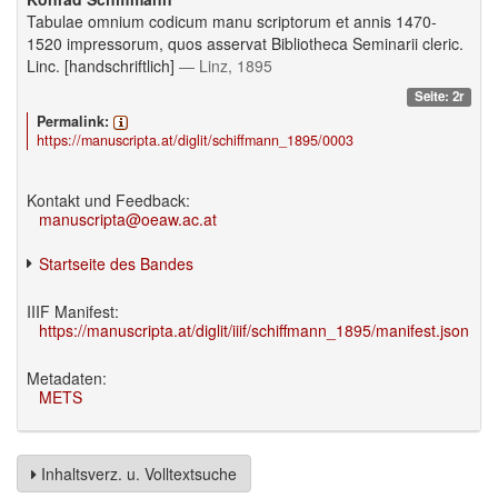
Tabulae omnium codicum manu scriptorum et annis 1470-
1520 impressorum, quos asservat Bibliotheca Seminarii cleric.
Linc. [handschriftlich]
— Linz, 1895
Seite: 2r
Permalink:
https://manuscripta.at/diglit/schiffmann_1895/0003
Kontakt und Feedback:
manuscripta@oeaw.ac.at
Startseite des Bandes
IIIF Manifest:
https://manuscripta.at/diglit/iiif/schiffmann_1895/manifest.json
Metadaten:
METS
Inhaltsverz. u. Volltextsuche