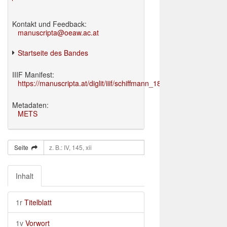
Kontakt und Feedback:
manuscripta@oeaw.ac.at
Startseite des Bandes
IIIF Manifest:
https://manuscripta.at/diglit/iiif/schiffmann_1895/manifest.json
Metadaten:
METS
Seite
Inhalt
1r
Titelblatt
1v
Vorwort