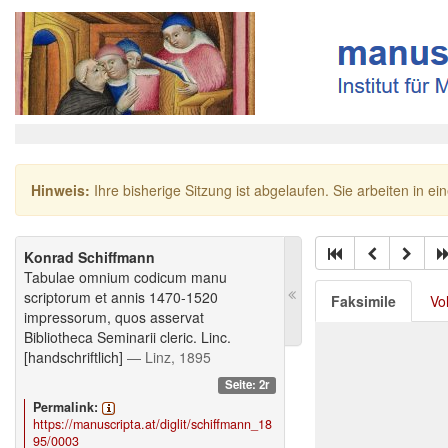
Hinweis:
Ihre bisherige Sitzung ist abgelaufen. Sie arbeiten in ei
Konrad Schiffmann
Tabulae omnium codicum manu
scriptorum et annis 1470-1520
Faksimile
Vo
impressorum, quos asservat
Bibliotheca Seminarii cleric. Linc.
[handschriftlich]
— Linz, 1895
Seite: 2r
Permalink:
https://manuscripta.at/diglit/schiffmann_18
95/0003