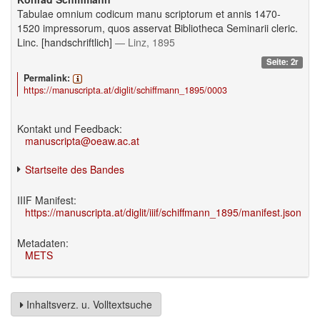
Tabulae omnium codicum manu scriptorum et annis 1470-
1520 impressorum, quos asservat Bibliotheca Seminarii cleric.
Linc. [handschriftlich]
— Linz, 1895
Seite: 2r
Permalink:
https://manuscripta.at/diglit/schiffmann_1895/0003
Kontakt und Feedback:
manuscripta@oeaw.ac.at
Startseite des Bandes
IIIF Manifest:
https://manuscripta.at/diglit/iiif/schiffmann_1895/manifest.json
Metadaten:
METS
Inhaltsverz. u. Volltextsuche