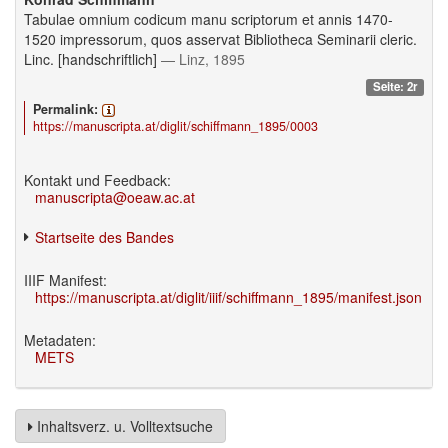
Tabulae omnium codicum manu scriptorum et annis 1470-
1520 impressorum, quos asservat Bibliotheca Seminarii cleric.
Linc. [handschriftlich]
— Linz, 1895
Seite: 2r
Permalink:
https://manuscripta.at/diglit/schiffmann_1895/0003
Kontakt und Feedback:
manuscripta@oeaw.ac.at
Startseite des Bandes
IIIF Manifest:
https://manuscripta.at/diglit/iiif/schiffmann_1895/manifest.json
Metadaten:
METS
Inhaltsverz. u. Volltextsuche