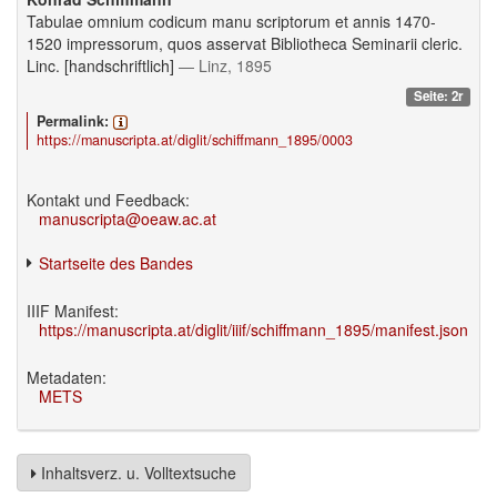
Tabulae omnium codicum manu scriptorum et annis 1470-
1520 impressorum, quos asservat Bibliotheca Seminarii cleric.
Linc. [handschriftlich]
— Linz, 1895
Seite: 2r
Permalink:
https://manuscripta.at/diglit/schiffmann_1895/0003
Kontakt und Feedback:
manuscripta@oeaw.ac.at
Startseite des Bandes
IIIF Manifest:
https://manuscripta.at/diglit/iiif/schiffmann_1895/manifest.json
Metadaten:
METS
Inhaltsverz. u. Volltextsuche